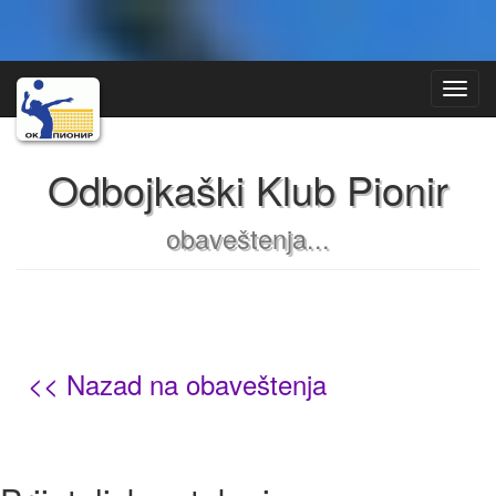
Toggl
Navig
Odbojkaški Klub Pionir
obaveštenja...
<< Nazad na obaveštenja