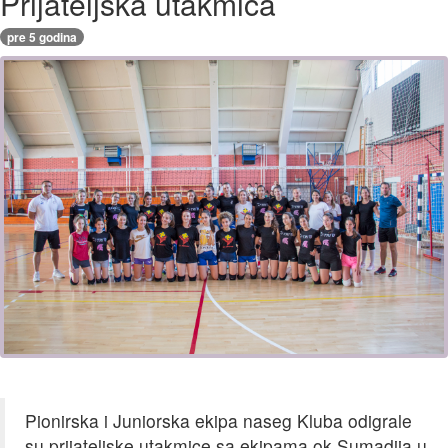
Prijateljska utakmica
pre 5 godina
Pionirska i Juniorska ekipa naseg Kluba odigrale
su prijateljske utakmice sa ekipama ok Sumadija u