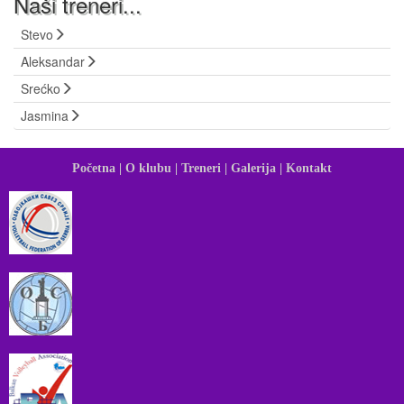
Naši treneri...
Stevo
Aleksandar
Srećko
Jasmina
Početna |
O klubu |
Treneri |
Galerija |
Kontakt